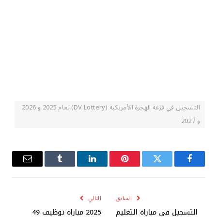
التسجيل في قرعة الهجرة الأمريكية (DV Lottery) لعام 2025 و 2026
و 2027
فيسبوك
تويتر
بينتيريست
لينكدإن
Tumblr
البريد
الإلكترو
السابق
التالي
التسجيل في مباراة التعليم
2025 مباراة توظيف 49