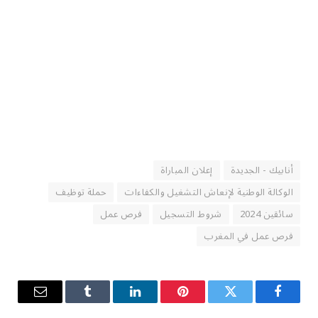
أنابيك - الجديدة
إعلان المباراة
الوكالة الوطنية لإنعاش التشغيل والكفاءات
حملة توظيف
سائقين 2024
شروط التسجيل
فرص عمل
فرص عمل في المغرب
فيسبوك
تويتر
بينتيريست
لينكدإن
Tumblr
البريد