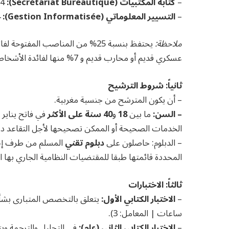
–
كتابة المكتبيات (Secrétariat Bureautique):
4 مناصب
–
التسيير المعلوماتي (Gestion Informatisée):
4 مناصب
ملاحظة:
يحتفظ بنسبة 25% من المناصب المف
عسكري قديم أو محارب قديم و 7% منها لفائدة الأشخاص في وضعية إعاقة.
ثانياً: شروط الترشيح
– أن يكون المترشح من جنسية مغربية.
– السن:
ما بين
18
و
40 سنة على الأكثر
في فاتح يناير 
الخدمات الصحيحة أو الممكن تصحيحها لأجل التقاعد دون أن يت
– الدبلوم: حاصلون على
دبلوم تقني
المسلم من طرف إحد
المحددة قائمتها طبقا للمقتضيات النظامية الجاري بها ا
ثالثاً: الاختبارات
–
الاختبار الكتابي الأول:
ساعات | المعامل: 3).
–
الاختبار الكتابي الثاني (عام):
في التحليل والترجمة ويت