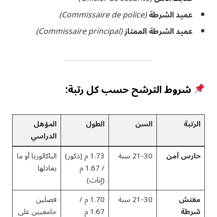
عميد الشرطة
(Commissaire de police)
عميد الشرطة الممتاز
(Commissaire principal)
شروط الترشح حسب كل رتبة:
الرتبة
السن
الطول
المؤهل
الدراسي
حارس أمن
21-30 سنة
1.73 م (ذكور)
الباكالوريا أو ما
/ 1.67 م
يعادلها
(إناث)
مفتش
21-30 سنة
1.70 م /
فصلين
شرطة
1.67 م
جامعيين على