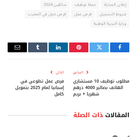
إعلان المباراة
حملة توظيف
سائقين 2024
شروط التسجيل
فرص عمل
فرص عمل في المغرب
وزارة التربية الوطنية
فيسبوك
تويتر
بينتيريست
لينكدإن
Tumblr
البريد
الإلكترو
السابق
التالي
مطلوب توظيف 10 مستشاري
فرص عمل تطوعي في
الهاتف بصالير 4000 درهم
إسبانيا لعام 2025 بتمويل
شهريا + بريم
كامل
المقالات
ذات الصلة