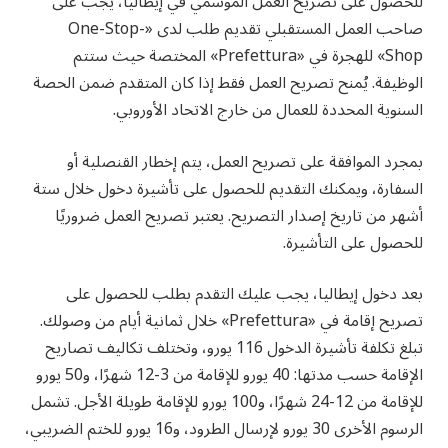
للحصول على تصريح العمل الموسمي في إيطاليا، يجب على
صاحب العمل المستقبلي تقديم طلب لدى «One-Stop-
Shop» للهجرة في «Prefettura» المختصة حيث ستتم
الوظيفة. يُمنح تصريح العمل فقط إذا كان المتقدم ضمن الحصة
السنوية المحددة للعمال من خارج الاتحاد الأوروبي.
بمجرد الموافقة على تصريح العمل، يتم إخطار القنصلية أو
السفارة، ويمكنك التقديم للحصول على تأشيرة دخول خلال ستة
أشهر من تاريخ إصدار التصريح. يعتبر تصريح العمل ضروريًا
للحصول على التأشيرة.
بعد دخول إيطاليا، يجب عليك التقدم بطلب للحصول على
تصريح إقامة في «Prefettura» خلال ثمانية أيام من وصولك.
تبلغ تكلفة تأشيرة الدخول 116 يورو، وتختلف تكاليف تصاريح
الإقامة حسب مدتها: 40 يورو للإقامة من 3-12 شهرًا، و50 يورو
للإقامة من 12-24 شهرًا، و100 يورو للإقامة طويلة الأجل. تشمل
الرسوم الأخرى 30 يورو لإرسال الطرود، و16 يورو للختم الضريبي،