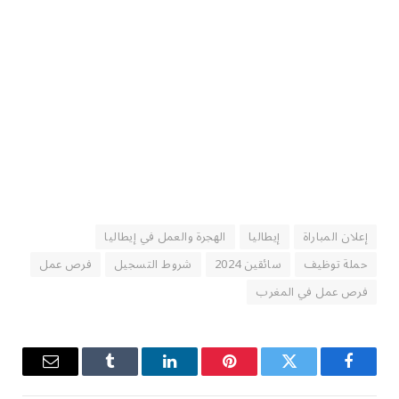
إعلان المباراة
إيطاليا
الهجرة والعمل في إيطاليا
حملة توظيف
سائقين 2024
شروط التسجيل
فرص عمل
فرص عمل في المغرب
فيسبوك
تويتر
بينتيريست
لينكدإن
Tumblr
البريد