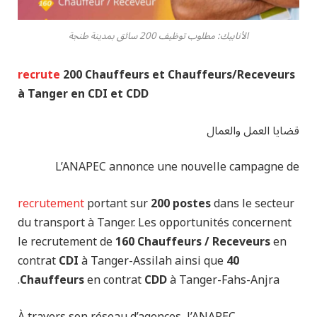
الأنابيك: مطلوب توظيف 200 سائق بمدينة طنجة
200 Chauffeurs et Chauffeurs/Receveurs
recrute
à Tanger en CDI et CDD
قضايا العمل والعمال
L’ANAPEC annonce une nouvelle campagne de
portant sur
200 postes
dans le secteur
recrutement
du transport à Tanger. Les opportunités concernent
le recrutement de
160 Chauffeurs / Receveurs
en
contrat
CDI
à Tanger-Assilah ainsi que
40
Chauffeurs
en contrat
CDD
à Tanger-Fahs-Anjra.
À travers son réseau d’agences, l’ANAPEC