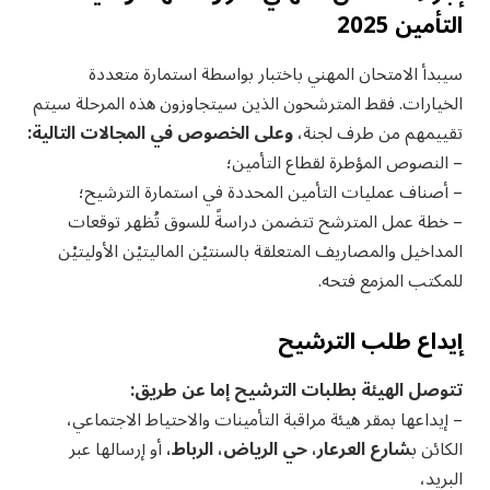
التأمين 2025
سيبدأ الامتحان المهني باختبار بواسطة استمارة متعددة
الخيارات. فقط المترشحون الذين سيتجاوزون هذه المرحلة سيتم
تقييمهم من طرف لجنة،
وعلى الخصوص في المجالات التالية:
– النصوص المؤطرة لقطاع التأمين؛
– أصناف عمليات التأمين المحددة في استمارة الترشيح؛
– خطة عمل المترشح تتضمن دراسةً للسوق تُظهر توقعات
المداخيل والمصاريف المتعلقة بالسنتيْن الماليتيْن الأوليتيْن
للمكتب المزمع فتحه.
إيداع طلب الترشيح
تتوصل الهيئة بطلبات الترشيح إما عن طريق:
– إيداعها بمقر هيئة مراقبة التأمينات والاحتياط الاجتماعي،
الكائن ب
شارع العرعار، حي الرياض، الرباط،
أو إرسالها عبر
البريد،