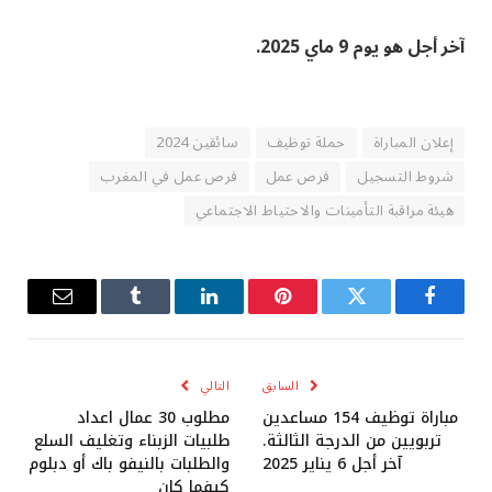
آخر أجل هو يوم 9 ماي 2025.
إعلان المباراة
حملة توظيف
سائقين 2024
شروط التسجيل
فرص عمل
فرص عمل في المغرب
هيئة مراقبة التأمينات والاحتياط الاجتماعي
فيسبوك
تويتر
بينتيريست
لينكدإن
Tumblr
البريد
الإلكترو
السابق
التالي
مباراة توظيف 154 مساعدين
مطلوب 30 عمال اعداد
تربويين من الدرجة الثالثة.
طلبيات الزبناء وتغليف السلع
آخر أجل 6 يناير 2025
والطلبات بالنيفو باك أو دبلوم
كيفما كان